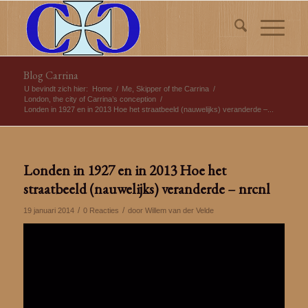
Blog Carrina
U bevindt zich hier:
Home
/
Me, Skipper of the Carrina
/
London, the city of Carrina’s conception
/
Londen in 1927 en in 2013 Hoe het straatbeeld (nauwelijks) veranderde –...
Londen in 1927 en in 2013 Hoe het
straatbeeld (nauwelijks) veranderde – nrcnl
/
/
19 januari 2014
0 Reacties
door
Willem van der Velde