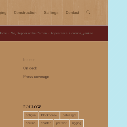
ging
Construction
Sailings
Contact
Home
/
Me, Skipper of the Carrina
/
Appearance
/
carrina_yankee
Interior
On deck
Press coverage
FOLLOW
antigua
Blackborow
cabin light
carrina
charter
pre war
rigging