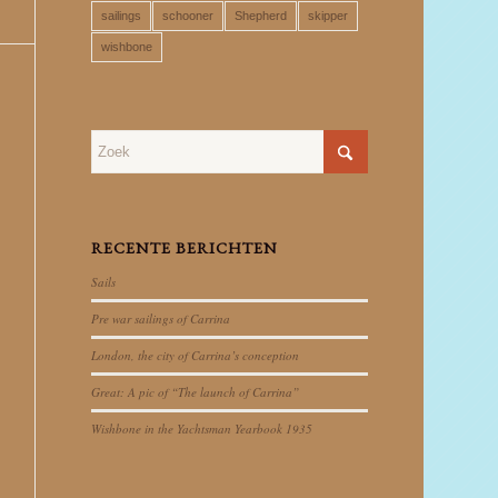
sailings
schooner
Shepherd
skipper
wishbone
RECENTE BERICHTEN
Sails
Pre war sailings of Carrina
London, the city of Carrina’s conception
Great: A pic of “The launch of Carrina”
Wishbone in the Yachtsman Yearbook 1935