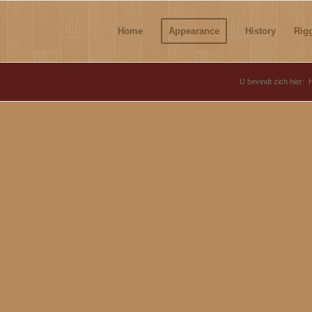
Home
Appearance
History
Rig
U bevindt zich hier: