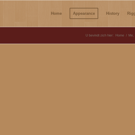
Home
Appearance
History
Rig
U bevindt zich hier:
Home
/
Me, 