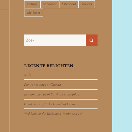
sailings
schooner
Shepherd
skipper
wishbone
RECENTE BERICHTEN
Sails
Pre war sailings of Carrina
London, the city of Carrina’s conception
Great: A pic of “The launch of Carrina”
Wishbone in the Yachtsman Yearbook 1935