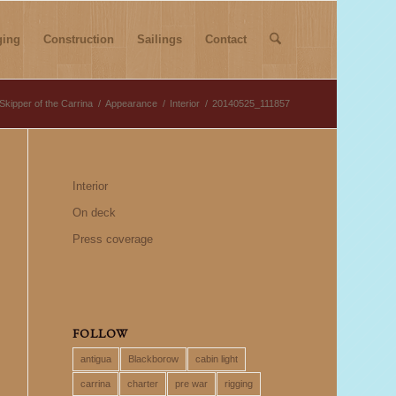
ging
Construction
Sailings
Contact
Skipper of the Carrina
/
Appearance
/
Interior
/
20140525_111857
Interior
On deck
Press coverage
FOLLOW
antigua
Blackborow
cabin light
carrina
charter
pre war
rigging