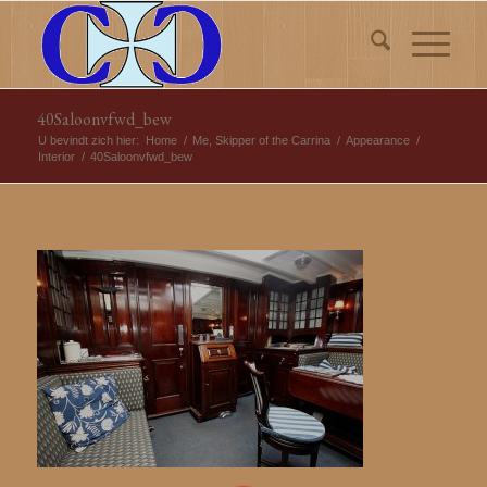
40Saloonvfwd_bew
U bevindt zich hier:
Home
/
Me, Skipper of the Carrina
/
Appearance
/
Interior
/
40Saloonvfwd_bew