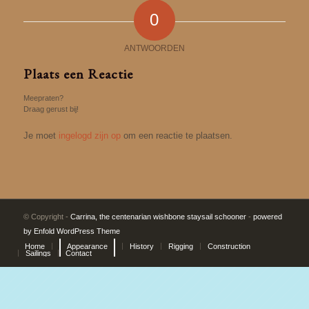
0
ANTWOORDEN
Plaats een Reactie
Meepraten?
Draag gerust bij!
Je moet
ingelogd zijn op
om een reactie te plaatsen.
© Copyright -
Carrina, the centenarian wishbone staysail schooner
-
powered
by Enfold WordPress Theme
Home
Appearance
History
Rigging
Construction
Sailings
Contact