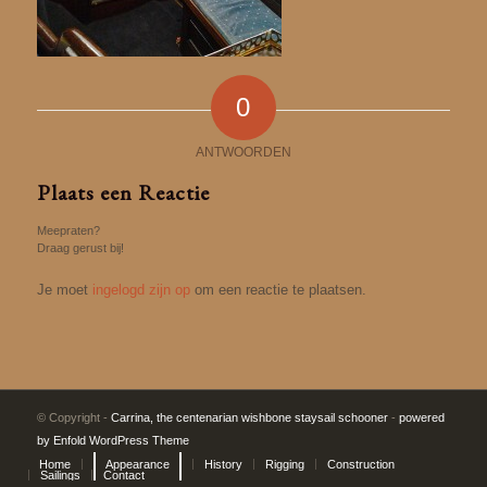
0
ANTWOORDEN
Plaats een Reactie
Meepraten?
Draag gerust bij!
Je moet
ingelogd zijn op
om een reactie te plaatsen.
© Copyright -
Carrina, the centenarian wishbone staysail schooner
-
powered
by Enfold WordPress Theme
Home
Appearance
History
Rigging
Construction
Sailings
Contact