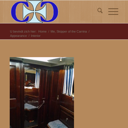
U bevindt zich hier:
Home
/
Me, Skipper of the Carrina
/
Appearance
/
Interior