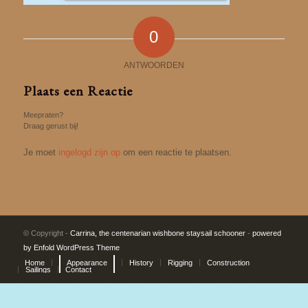
0
ANTWOORDEN
Plaats een Reactie
Meepraten?
Draag gerust bij!
Je moet
ingelogd zijn op
om een reactie te plaatsen.
© Copyright -
Carrina, the centenarian wishbone staysail schooner
-
powered
by Enfold WordPress Theme
Home
Appearance
History
Rigging
Construction
Sailings
Contact