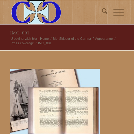
IMG_001
U bevindt zich hier:
Home
/
Me, Skipper of the Carrina
/
Appearance
/
Press coverage
/
IMG_001