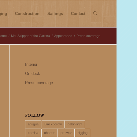
ging
Construction
Sailings
Contact
Home
/
Me, Skipper of the Carrina
/
Appearance
/
Press coverage
Interior
On deck
Press coverage
FOLLOW
antigua
Blackborow
cabin light
carrina
charter
pre war
rigging