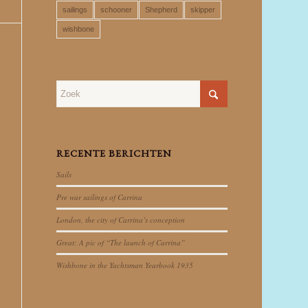
sailings
schooner
Shepherd
skipper
wishbone
RECENTE BERICHTEN
Sails
Pre war sailings of Carrina
London, the city of Carrina’s conception
Great: A pic of “The launch of Carrina”
Wishbone in the Yachtsman Yearbook 1935