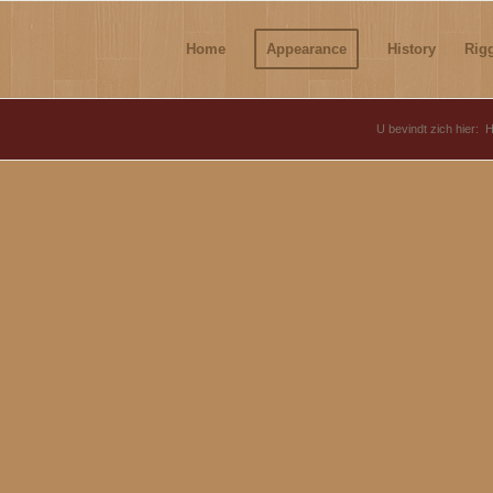
Home
Appearance
History
Rig
U bevindt zich hier: