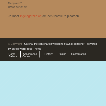
Meepraten?
Draag gerust bij!
Je moet
ingelogd zijn op
om een reactie te plaatsen.
© Copyright -
Carrina, the centenarian wishbone staysail schooner
-
powered
by Enfold WordPress Theme
Home
Appearance
History
Rigging
Construction
Sailings
Contact