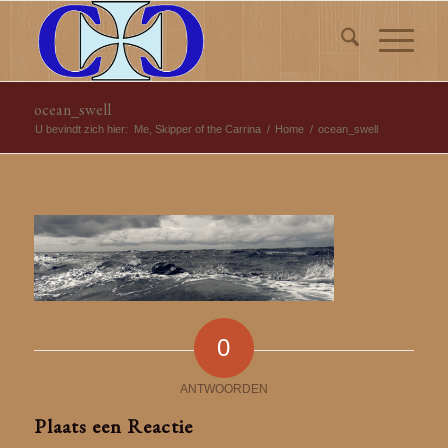
ocean_swell
U bevindt zich hier:
Me, Skipper of the Carrina
/
Home
/
ocean_swell
0
ANTWOORDEN
Plaats een Reactie