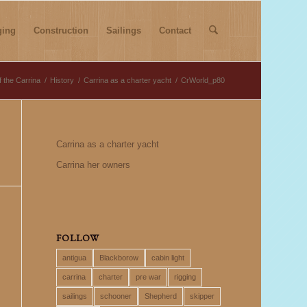
ging
Construction
Sailings
Contact
f the Carrina
/
History
/
Carrina as a charter yacht
/
CrWorld_p80
Carrina as a charter yacht
Carrina her owners
FOLLOW
antigua
Blackborow
cabin light
carrina
charter
pre war
rigging
sailings
schooner
Shepherd
skipper