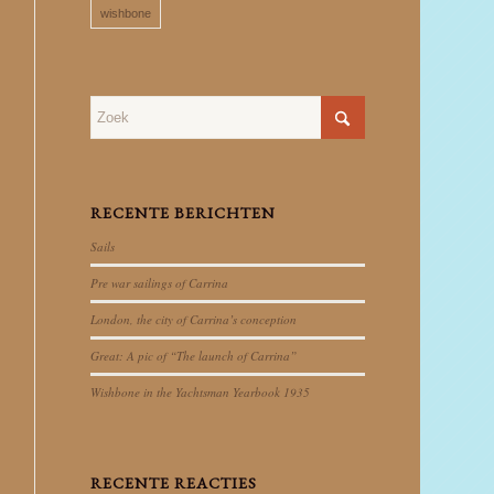
wishbone
RECENTE BERICHTEN
Sails
Pre war sailings of Carrina
London, the city of Carrina’s conception
Great: A pic of “The launch of Carrina”
Wishbone in the Yachtsman Yearbook 1935
RECENTE REACTIES