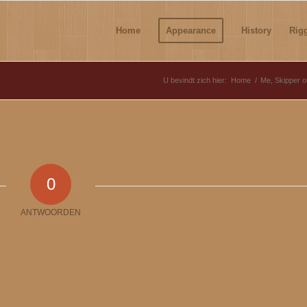
Home
Appearance
History
Rig
U bevindt zich hier:
Home
/
Me, Skipper o
0
ANTWOORDEN