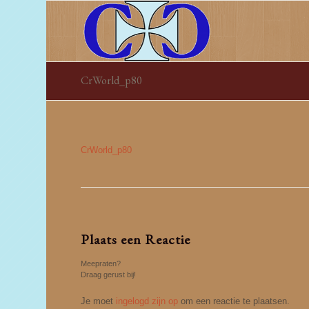
CrWorld_p80
CrWorld_p80
Plaats een Reactie
Meepraten?
Draag gerust bij!
Je moet
ingelogd zijn op
om een reactie te plaatsen.