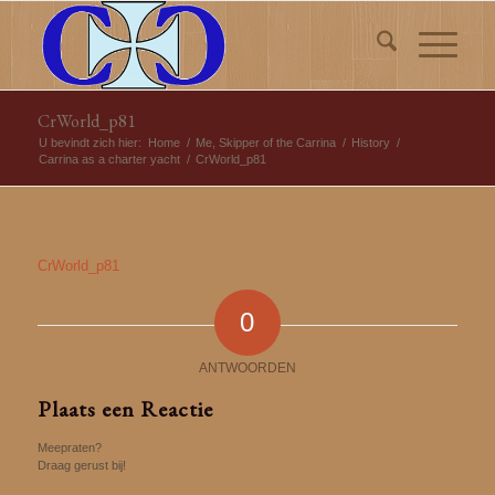
CrWorld_p81
U bevindt zich hier:
Home
/
Me, Skipper of the Carrina
/
History
/
Carrina as a charter yacht
/
CrWorld_p81
CrWorld_p81
0
ANTWOORDEN
Plaats een Reactie
Meepraten?
Draag gerust bij!