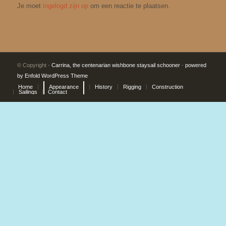
Je moet
ingelogd zijn op
om een reactie te plaatsen.
© Copyright -
Carrina, the centenarian wishbone staysail schooner
-
powered
by Enfold WordPress Theme
Home
Appearance
History
Rigging
Construction
Sailings
Contact