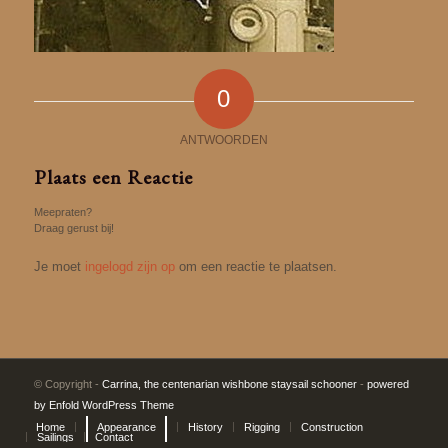
0
ANTWOORDEN
Plaats een Reactie
Meepraten?
Draag gerust bij!
Je moet
ingelogd zijn op
om een reactie te plaatsen.
© Copyright -
Carrina, the centenarian wishbone staysail schooner
-
powered
by Enfold WordPress Theme
Home
Appearance
History
Rigging
Construction
Sailings
Contact