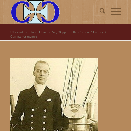
U bevindt zich hier:
Home
/
Me, Skipper of the Carrina
/
History
/
Carrina her owners