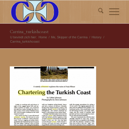
Carrina_turkishcoast
U bevindt zich hier:
Home
/
Me, Skipper of the Carrina
/
History
/
Carrina_turkishcoast