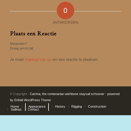
0
ANTWOORDEN
Plaats een Reactie
Meepraten?
Draag gerust bij!
Je moet
ingelogd zijn op
om een reactie te plaatsen.
© Copyright -
Carrina, the centenarian wishbone staysail schooner
-
powered
by Enfold WordPress Theme
Home
Appearance
History
Rigging
Construction
Sailings
Contact