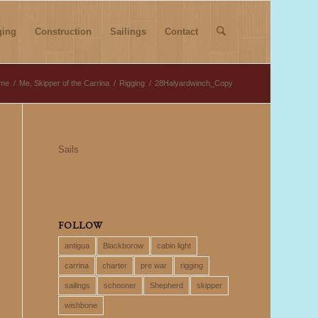
ging
Construction
Sailings
Contact
me
/
Me, Skipper of the Carrina
/
Rigging
/
28Halyardwinch_Copy
Sails
FOLLOW
antigua
Blackborow
cabin light
carrina
charter
pre war
rigging
sailings
schooner
Shepherd
skipper
wishbone