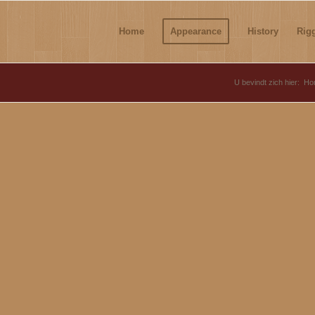
Home
Appearance
History
Rig
U bevindt zich hier:
Ho