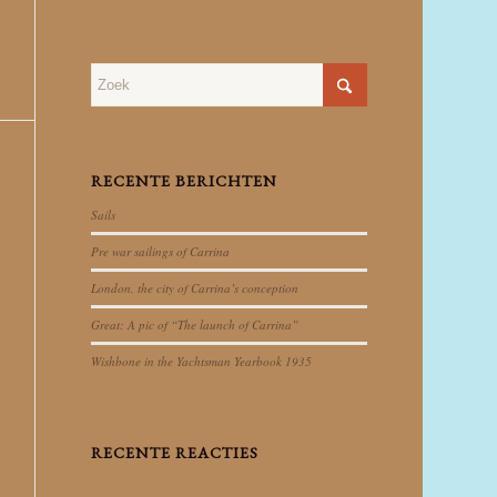
RECENTE BERICHTEN
Sails
Pre war sailings of Carrina
London, the city of Carrina’s conception
Great: A pic of “The launch of Carrina”
Wishbone in the Yachtsman Yearbook 1935
RECENTE REACTIES