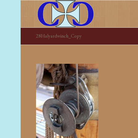
28Halyardwinch_Copy