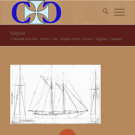
Sailplan
U bevindt zich hier:
Home
/
Me, Skipper of the Carrina
/
Rigging
/
Sailplan