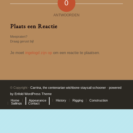
0
ANTWOORDEN
Plaats een Reactie
Meepraten?
Draag gerust bij!
Je moet
ingelogd zijn op
om een reactie te plaatsen.
© Copyright -
Carrina, the centenarian wishbone staysail schooner
-
powered
by Enfold WordPress Theme
Home
Appearance
History
Rigging
Construction
Sailings
Contact