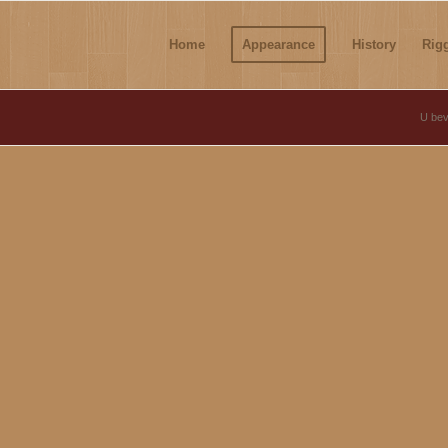
Home
Appearance
History
Rig
U bevi