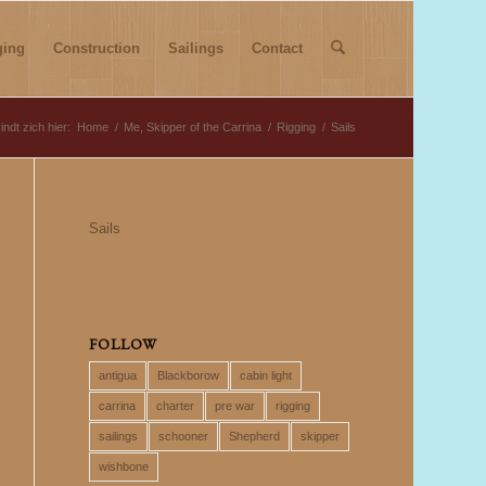
ging
Construction
Sailings
Contact
ndt zich hier:
Home
/
Me, Skipper of the Carrina
/
Rigging
/
Sails
Sails
FOLLOW
antigua
Blackborow
cabin light
carrina
charter
pre war
rigging
sailings
schooner
Shepherd
skipper
wishbone