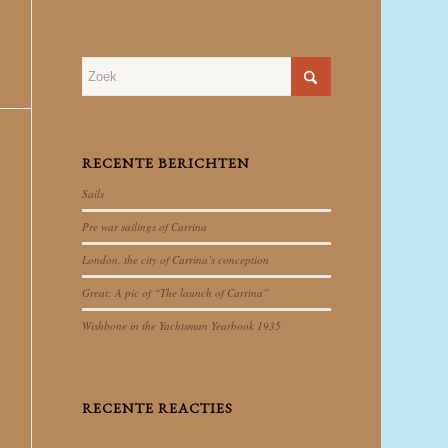
RECENTE BERICHTEN
Sails
Pre war sailings of Carrina
London, the city of Carrina’s conception
Great: A pic of “The launch of Carrina”
Wishbone in the Yachtsman Yearbook 1935
RECENTE REACTIES