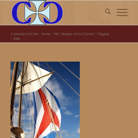
U bevindt zich hier:
Home
/
Me, Skipper of the Carrina
/
Rigging
/
Sails