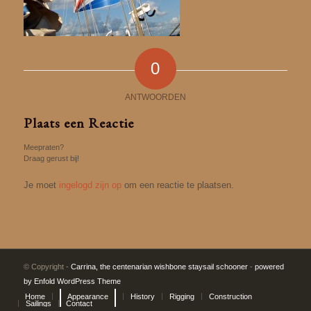
0
ANTWOORDEN
Plaats een Reactie
Meepraten?
Draag gerust bij!
Je moet
ingelogd zijn op
om een reactie te plaatsen.
© Copyright -
Carrina, the centenarian wishbone staysail schooner
-
powered
by Enfold WordPress Theme
Home
Appearance
History
Rigging
Construction
Sailings
Contact