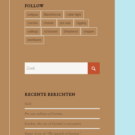
FOLLOW
antigua
Blackborow
cabin light
carrina
charter
pre war
rigging
sailings
schooner
Shepherd
skipper
wishbone
RECENTE BERICHTEN
Sails
Pre war sailings of Carrina
London, the city of Carrina’s conception
Great: A pic of “The launch of Carrina”