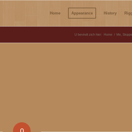
Home
Appearance
History
Rig
U bevindt zich hier:
Home
/
Me, Skippe
0