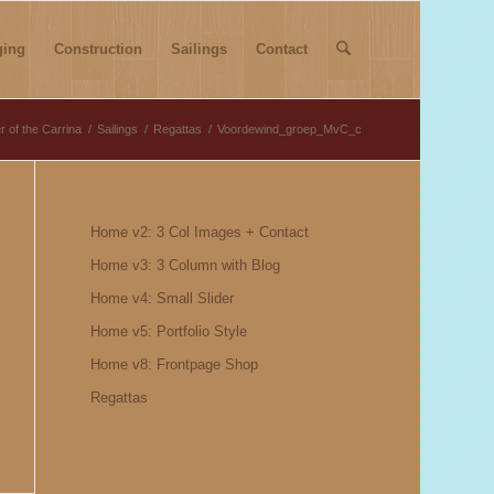
ging
Construction
Sailings
Contact
r of the Carrina
/
Sailings
/
Regattas
/
Voordewind_groep_MvC_c
Home v2: 3 Col Images + Contact
Home v3: 3 Column with Blog
Home v4: Small Slider
Home v5: Portfolio Style
Home v8: Frontpage Shop
Regattas