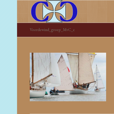
Voordewind_groep_MvC_c